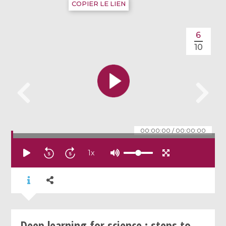
COPIER LE LIEN
6
10
00:00:00
/
00:00:00
1
x
Deep learning for science : steps to