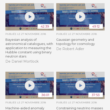
42:39
49:12
PUBLIÉE LE
27 NOVEMBRE 2018
PUBLIÉE LE
27 NOVEMBRE 2018
Bayesian analysis of
Gaussian geometry and
astronomical catalogues, with
topology for cosmology
application to measuring the
De Robert Adler
Hubble constant using binary
neutron stars
De Daniel Mortlock
36:01
37:53
PUBLIÉE LE
27 NOVEMBRE 2018
PUBLIÉE LE
27 NOVEMBRE 2018
Machine-aided anomaly
Constraining neutrino masses