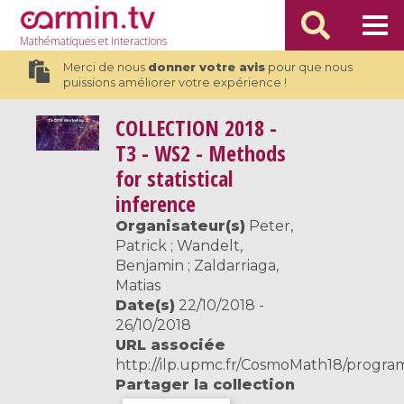
Mathématiques
et Interactions
Merci de nous
donner votre avis
pour que nous
puissions améliorer votre expérience !
COLLECTION
2018 -
T3 - WS2 - Methods
for statistical
inference
Organisateur(s)
Peter,
Patrick ; Wandelt,
Benjamin ; Zaldarriaga,
Matias
Date(s)
22/10/2018 -
26/10/2018
URL associée
http://ilp.upmc.fr/CosmoMath18/program
Partager la collection