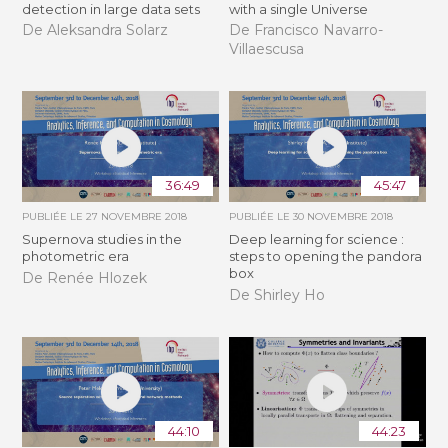
detection in large data sets
with a single Universe
De Aleksandra Solarz
De Francisco Navarro-
Villaescusa
36:49
45:47
PUBLIÉE LE
27 NOVEMBRE 2018
PUBLIÉE LE
30 NOVEMBRE 2018
Supernova studies in the
Deep learning for science :
photometric era
steps to opening the pandora
box
De Renée Hlozek
De Shirley Ho
44:10
44:23