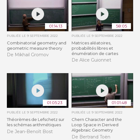
01:14:13
58:05
PUBLIÉE LE
9 SEPTEMBRE 2022
PUBLIÉE LE
9 SEPTEMBRE 2022
Combinatorial geometry and
Matrices aléatoires,
geometric measure theory
probabilités libres et
énumération de cartes
De Mikhail Gromov
De Alice Guionnet
01:05:23
01:01:48
PUBLIÉE LE
9 SEPTEMBRE 2022
PUBLIÉE LE
9 SEPTEMBRE 2022
Théorèmes de Lefschetz sur
Chern Character and the
les schémas arithmétiques
Loop Space in Derived
Algebraic Geometry
De Jean-Benoît Bost
De Bertrand Toën