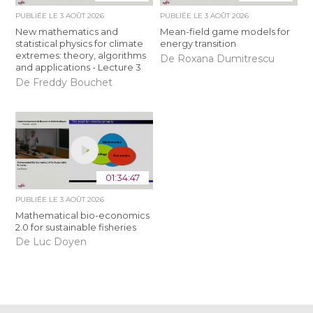
PUBLIÉE LE
3 AOÛT 2026
PUBLIÉE LE
3 AOÛT 2026
New mathematics and
Mean-field game models for
statistical physics for climate
energy transition
extremes: theory, algorithms
De Roxana Dumitrescu
and applications - Lecture 3
De Freddy Bouchet
01:34:47
PUBLIÉE LE
3 AOÛT 2026
Mathematical bio-economics
2.0 for sustainable fisheries
De Luc Doyen