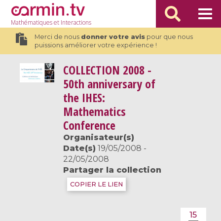
Mathématiques
et Interactions
Merci de nous
donner votre avis
pour que nous
puissions améliorer votre expérience !
COLLECTION
2008 -
50th anniversary of
the IHES:
Mathematics
Conference
Organisateur(s)
Date(s)
19/05/2008 -
22/05/2008
Partager la collection
COPIER LE LIEN
15