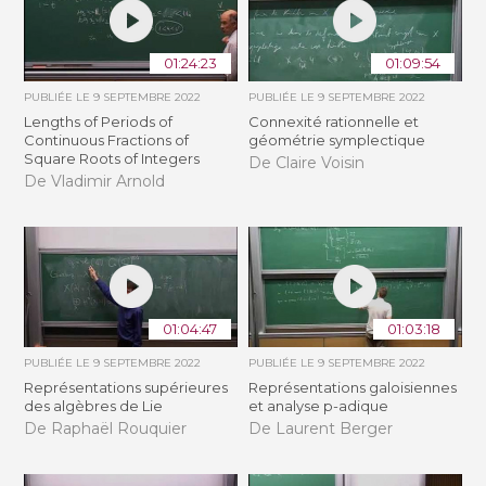
01:24:23
01:09:54
PUBLIÉE LE
9 SEPTEMBRE 2022
PUBLIÉE LE
9 SEPTEMBRE 2022
Lengths of Periods of
Connexité rationnelle et
Continuous Fractions of
géométrie symplectique
Square Roots of Integers
De Claire Voisin
De Vladimir Arnold
01:04:47
01:03:18
PUBLIÉE LE
9 SEPTEMBRE 2022
PUBLIÉE LE
9 SEPTEMBRE 2022
Représentations supérieures
Représentations galoisiennes
des algèbres de Lie
et analyse p-adique
De Raphaël Rouquier
De Laurent Berger