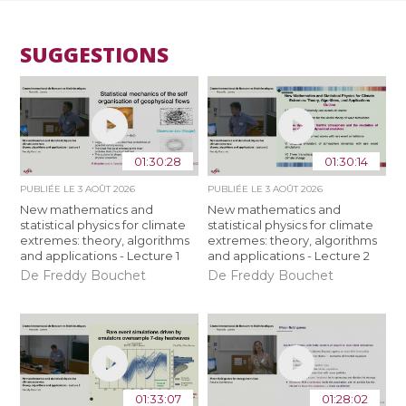
SUGGESTIONS
01:30:28
01:30:14
PUBLIÉE LE
3 AOÛT 2026
PUBLIÉE LE
3 AOÛT 2026
New mathematics and
New mathematics and
statistical physics for climate
statistical physics for climate
extremes: theory, algorithms
extremes: theory, algorithms
and applications - Lecture 1
and applications - Lecture 2
De Freddy Bouchet
De Freddy Bouchet
01:33:07
01:28:02