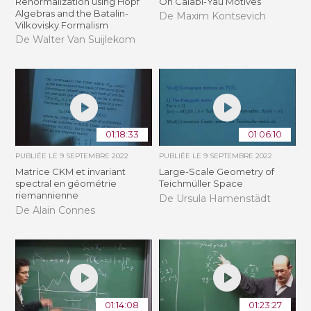
Renormalization using Hopf
On Calabi-Yau Motives
Algebras and the Batalin-
De Maxim Kontsevich
Vilkovisky Formalism
De Walter Van Suijlekom
01:18:33
01:06:10
PUBLIÉE LE
9 SEPTEMBRE 2022
PUBLIÉE LE
9 SEPTEMBRE 2022
Matrice CKM et invariant
Large-Scale Geometry of
spectral en géométrie
Teichmüller Space
riemannienne
De Ursula Hamenstädt
De Alain Connes
01:14:08
01:23:27