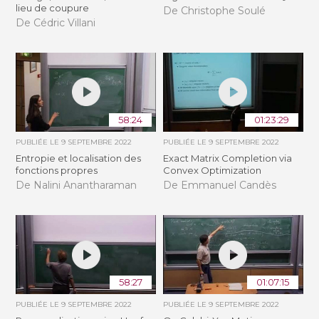
lieu de coupure
De Christophe Soulé
De Cédric Villani
58:24
01:23:29
PUBLIÉE LE
9 SEPTEMBRE 2022
PUBLIÉE LE
9 SEPTEMBRE 2022
Entropie et localisation des
Exact Matrix Completion via
fonctions propres
Convex Optimization
De Nalini Anantharaman
De Emmanuel Candès
58:27
01:07:15
PUBLIÉE LE
9 SEPTEMBRE 2022
PUBLIÉE LE
9 SEPTEMBRE 2022