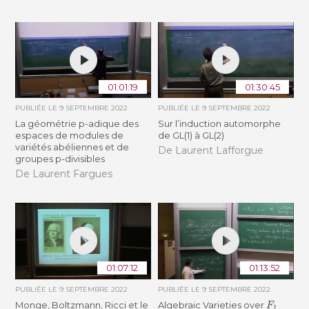
01:01:19
01:30:45
PUBLIÉE LE
9 SEPTEMBRE 2022
PUBLIÉE LE
9 SEPTEMBRE 2022
La géométrie p-adique des
Sur l’induction automorphe
espaces de modules de
de GL(1) à GL(2)
variétés abéliennes et de
De Laurent Lafforgue
groupes p-divisibles
De Laurent Fargues
01:07:12
01:13:52
PUBLIÉE LE
9 SEPTEMBRE 2022
PUBLIÉE LE
9 SEPTEMBRE 2022
F
1
Monge, Boltzmann, Ricci et le
Algebraic Varieties over