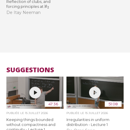
Reflection of clubs, and
ℵ
2
forcing principles at
De Itay Neeman
SUGGESTIONS
47:36
51:08
PUBLIÉE LE
15 JUILLET 2026
PUBLIÉE LE
15 JUILLET 2026
Keeping things bounded
Irregularities in uniform
without compactness and
distribution - Lecture 1
continuity - Lecture 1