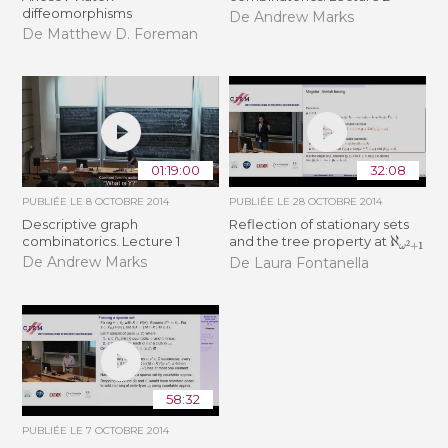
diffeomorphisms
De Andrew Marks
De Matthew D. Foreman
01:19:00
32:08
PUBLIÉE LE
8 OCTOBRE 2014
PUBLIÉE LE
28 OCTOBRE 2014
Descriptive graph
Reflection of stationary sets
ℵ
ω
2
+
1
combinatorics. Lecture 1
and the tree property at
De Andrew Marks
De Laura Fontanella
58:32
PUBLIÉE LE
7 OCTOBRE 2014