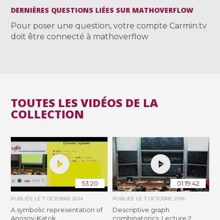
DERNIÈRES QUESTIONS LIÉES SUR MATHOVERFLOW
Pour poser une question, votre compte Carmin.tv
doit être connecté à mathoverflow
TOUTES LES VIDÉOS DE LA
COLLECTION
53:20
01:19:42
PUBLIÉE LE
7 OCTOBRE 2014
PUBLIÉE LE
7 OCTOBRE 2014
A symbolic representation of
Descriptive graph
Anosov-Katok
combinatorics. Lecture 2